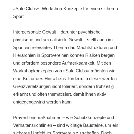
»Safe Clubs«: Workshop-Konzepte für einen sicheren
Infomaterial
Sport
Wichtige Veröffentlichungen
Interpersonale Gewalt – darunter psychische,
physische und sexualisierte Gewalt – stellt auch im
Abgeschlossene Projekte
Sport ein relevantes Thema dar. Machtstrukturen und
Hierarchien in Sportvereinen können Risiken bergen
Hintergrund
und erfordern besondere Aufmerksamkeit. Mit den
Workshopkonzepten von »Safe Clubs« möchten wir
Projektbeschreibung
eine
Kultur des Hinsehens
fördern. In dieser werden
Grenzverletzungen nicht toleriert, sondern frühzeitig
Team
erkannt und offen thematisiert, damit ihnen aktiv
entgegengewirkt werden kann.
Login
Präventionsmaßnahmen – wie Schutzkonzepte und
Verhaltensrichtlinien – sind wichtige Bausteine, um ein
sicheres Umfeld im Sportverein zu schaffen. Doch